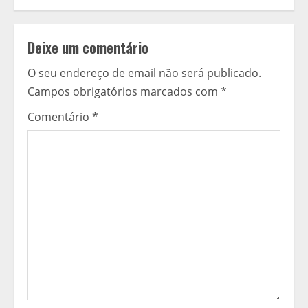
t
i
Deixe um comentário
n
O seu endereço de email não será publicado.
u
Campos obrigatórios marcados com
*
a
Comentário
*
r
a
l
e
r