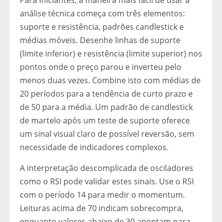
Para iniciantes, a maneira mais fácil de usar a
análise técnica começa com três elementos:
suporte e resistência, padrões candlestick e
médias móveis. Desenhe linhas de suporte
(limite inferior) e resistência (limite superior) nos
pontos onde o preço parou e inverteu pelo
menos duas vezes. Combine isto com médias de
20 períodos para a tendência de curto prazo e
de 50 para a média. Um padrão de candlestick
de martelo após um teste de suporte oferece
um sinal visual claro de possível reversão, sem
necessidade de indicadores complexos.
A interpretação descomplicada de osciladores
como o RSI pode validar estes sinais. Use o RSI
com o período 14 para medir o momentum.
Leituras acima de 70 indicam sobrecompra,
enquanto valores abaixo de 30 apontam para