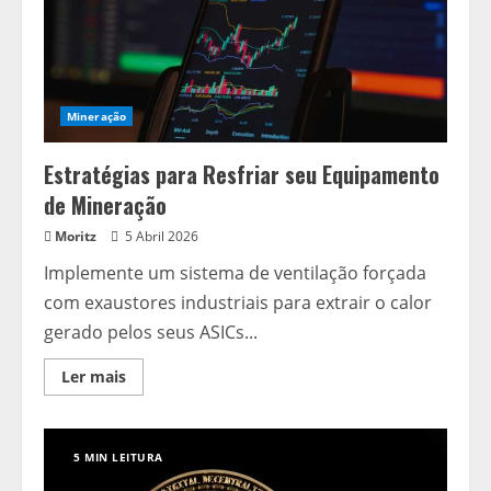
Mineração
Estratégias para Resfriar seu Equipamento
de Mineração
Moritz
5 Abril 2026
Implemente um sistema de ventilação forçada
com exaustores industriais para extrair o calor
gerado pelos seus ASICs...
Read
Ler mais
more
about
Estratégias
para
Resfriar
5 MIN LEITURA
seu
Equipamento