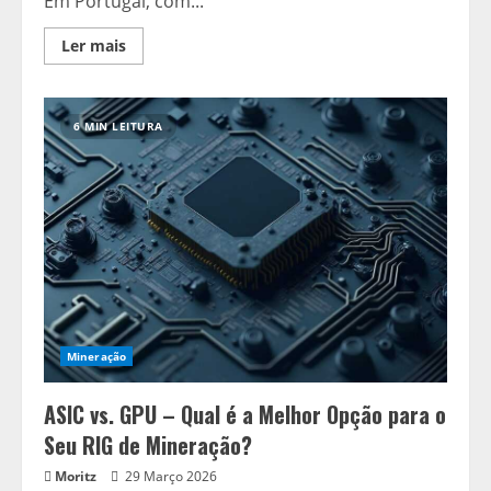
Em Portugal, com...
Read
Ler mais
more
about
Erros
Comuns
de
6 MIN LEITURA
Iniciantes
na
Mineração
(e
Como
Evitá-
los)
Mineração
ASIC vs. GPU – Qual é a Melhor Opção para o
Seu RIG de Mineração?
Moritz
29 Março 2026