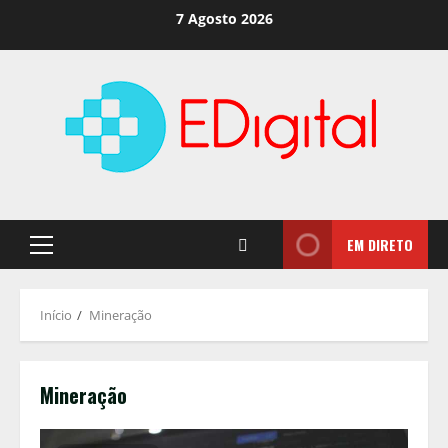
Saltar
7 Agosto 2026
para
o
conteúdo
EM DIRETO
Menu
principal
Início
Mineração
Mineração