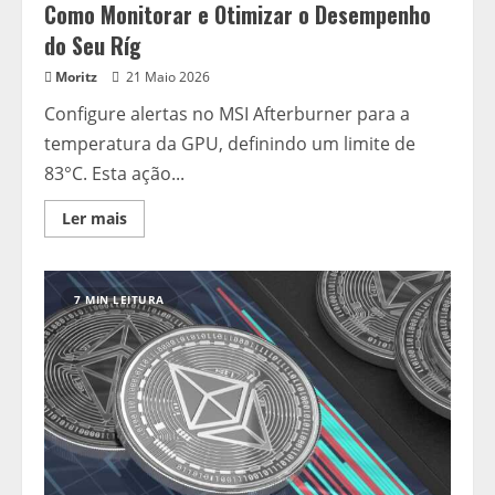
Como Monitorar e Otimizar o Desempenho
do Seu Ríg
Moritz
21 Maio 2026
Configure alertas no MSI Afterburner para a
temperatura da GPU, definindo um limite de
83°C. Esta ação...
Read
Ler mais
more
about
Como
Monitorar
e
7 MIN LEITURA
Otimizar
o
Desempenho
do
Seu
Ríg