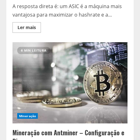
A resposta direta é: um ASIC é a máquina mais
vantajosa para maximizar o hashrate e a...
Read
Ler mais
more
about
ASIC
vs.
GPU
6 MIN LEITURA
–
Qual
é
a
Melhor
Opção
para
o
Seu
RIG
de
Mineração?
Mineração
Mineração com Antminer – Configuração e