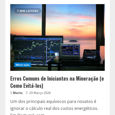
Como
Escolher
o
7 MIN LEITURA
Melhor
Equipamento
de
Mineração
para
o
Seu
Orçamento
Mineração
Erros Comuns de Iniciantes na Mineração (e
Como Evitá-los)
Moritz
29 Março 2026
Um dos principais equívocos para novatos é
ignorar o cálculo real dos custos energéticos.