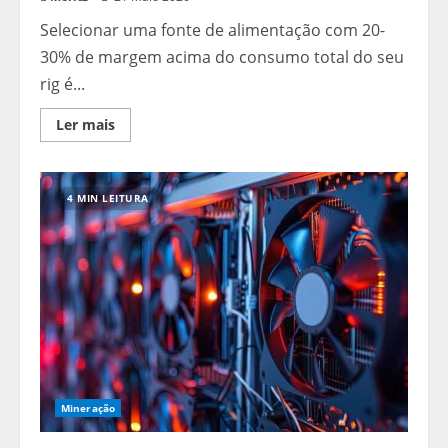
Selecionar uma fonte de alimentação com 20-
30% de margem acima do consumo total do seu
rig é...
Read
Ler mais
more
about
Guia
de
Fontes
4 MIN LEITURA
de
Alimentação
para
Mineradores
Mineração