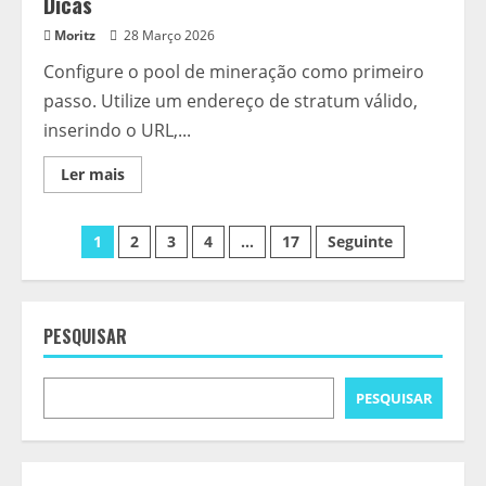
Dicas
Moritz
28 Março 2026
Configure o pool de mineração como primeiro
passo. Utilize um endereço de stratum válido,
inserindo o URL,...
Read
Ler mais
more
about
Mineração
Paginação
com
1
2
3
4
…
17
Seguinte
Antminer
–
dos
Configuração
e
Dicas
conteúdos
PESQUISAR
PESQUISAR