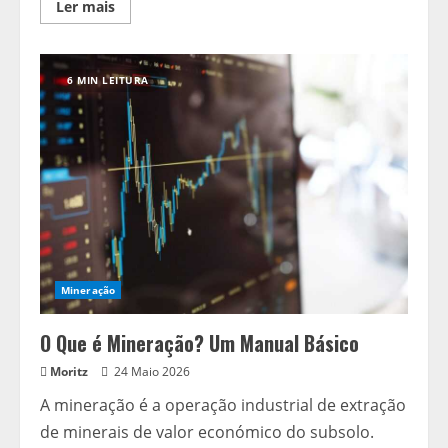
Read
Ler mais
more
about
Guia
de
Manutenção
6 MIN LEITURA
para
Rígs
de
Mineração
Mineração
O Que é Mineração? Um Manual Básico
Moritz
24 Maio 2026
A mineração é a operação industrial de extração
de minerais de valor económico do subsolo.