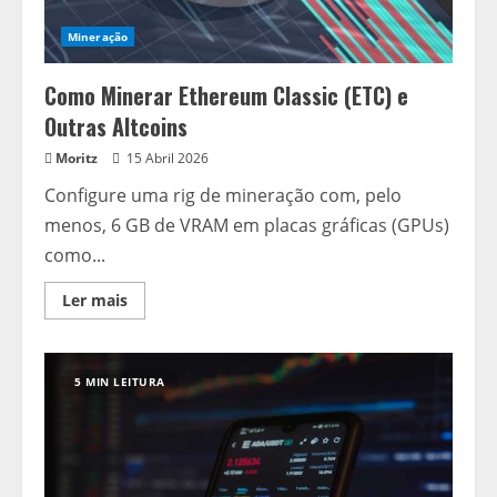
Mineração
Como Minerar Ethereum Classic (ETC) e
Outras Altcoins
Moritz
15 Abril 2026
Configure uma rig de mineração com, pelo
menos, 6 GB de VRAM em placas gráficas (GPUs)
como...
Read
Ler mais
more
about
Como
Minerar
Ethereum
5 MIN LEITURA
Classic
(ETC)
e
Outras
Altcoins