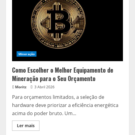
de
Mineração
Mineração
Como Escolher o Melhor Equipamento de
Mineração para o Seu Orçamento
Moritz
3 Abril 2026
Para orçamentos limitados, a seleção de
hardware deve priorizar a eficiência energética
acima do poder bruto. Um...
Read
Ler mais
more
about