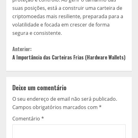
suas posições, está a construir uma carteira de
criptomoedas mais resiliente, preparada para a
volatilidade e focada em crescer de forma
segura e consistente.
C
Anterior:
A Importância das Carteiras Frias (Hardware Wallets)
o
n
t
Deixe um comentário
O seu endereço de email não será publicado.
i
Campos obrigatórios marcados com
*
n
Comentário
*
u