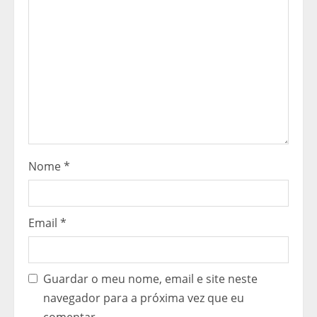
a
r
a
l
e
r
Nome
*
Email
*
Guardar o meu nome, email e site neste
navegador para a próxima vez que eu