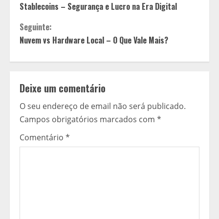
Stablecoins – Segurança e Lucro na Era Digital
o
Seguinte:
n
Nuvem vs Hardware Local – O Que Vale Mais?
t
i
Deixe um comentário
n
O seu endereço de email não será publicado.
u
Campos obrigatórios marcados com
*
a
Comentário
*
r
a
l