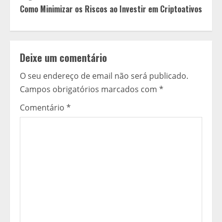
n
Como Minimizar os Riscos ao Investir em Criptoativos
t
i
Deixe um comentário
n
O seu endereço de email não será publicado.
u
Campos obrigatórios marcados com
*
a
Comentário
*
r
a
l
e
r