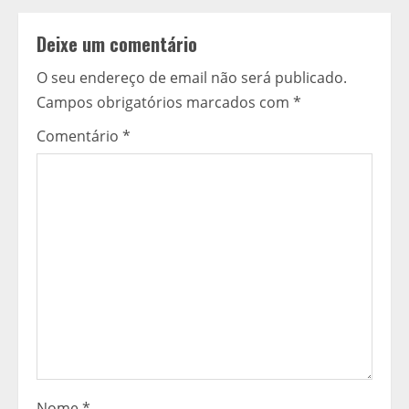
i
n
Deixe um comentário
u
O seu endereço de email não será publicado.
Campos obrigatórios marcados com
*
a
Comentário
*
r
a
l
e
r
Nome
*