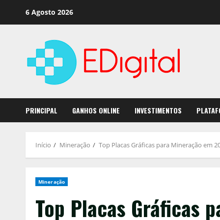
Saltar
6 Agosto 2026
para
o
conteúdo
PRINCIPAL
GANHOS ONLINE
INVESTIMENTOS
PLATAF
Início
Mineração
Top Placas Gráficas para Mineração em 2
Mineração
Top Placas Gráficas 