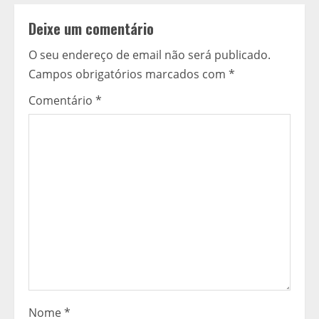
n
Deixe um comentário
u
O seu endereço de email não será publicado.
Campos obrigatórios marcados com
*
a
Comentário
*
r
a
l
e
r
Nome
*