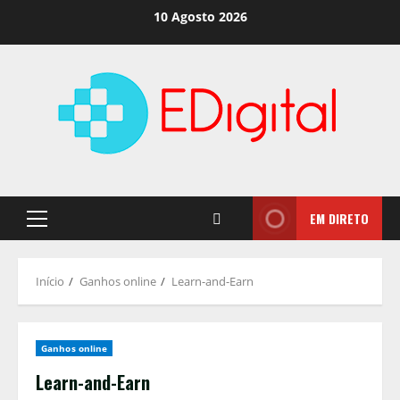
Saltar
10 Agosto 2026
para
o
conteúdo
EM DIRETO
Menu
principal
Início
Ganhos online
Learn-and-Earn
Ganhos online
Learn-and-Earn