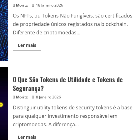
Descentralizadas)
Moritz
18 Janeiro 2026
com
Segurança
Os NFTs, ou Tokens Não Fungíveis, são certificados
de propriedade únicos registados na blockchain.
Diferente de criptomoedas...
Read
Ler mais
more
about
O
Que
São
NFTs
e
O Que São Tokens de Utilidade e Tokens de
Como
Investir
Segurança?
com
Cautela
Moritz
8 Janeiro 2026
Distinguir utility tokens de security tokens é a base
para qualquer investimento responsável em
criptomoedas. A diferença...
Read
Ler mais