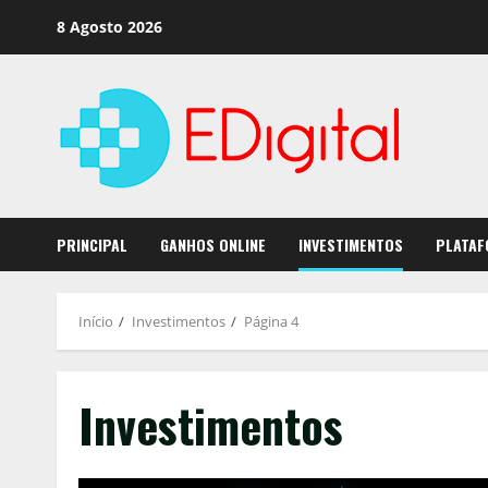
Saltar
8 Agosto 2026
para
o
conteúdo
PRINCIPAL
GANHOS ONLINE
INVESTIMENTOS
PLATAF
Início
Investimentos
Página 4
Investimentos