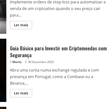
para
Implemente ordens de stop-loss para automatizar a
o
Bitcoin?
venda de um criptoativo quando o seu preço cair
para...
Read
Ler mais
more
about
Estratégias
de
Gestão
de
Guia Básico para Investir em Criptomoedas com
Risco
para
Segurança
o
Mercado
Moritz
30 Dezembro 2025
Cripto
Abra uma conta numa exchange regulada e com
presença em Portugal, como a Coinbase ou a
Binance,...
Read
Ler mais
more
about
Guia
Básico