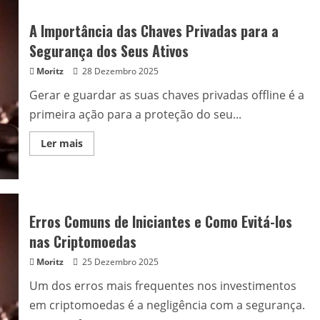
para
Investir
em
A Importância das Chaves Privadas para a
Criptomoedas
com
Segurança dos Seus Ativos
Segurança
Moritz
28 Dezembro 2025
Gerar e guardar as suas chaves privadas offline é a
primeira ação para a proteção do seu...
Read
Ler mais
more
about
A
Importância
das
Chaves
Privadas
Erros Comuns de Iniciantes e Como Evitá-los
para
a
nas Criptomoedas
Segurança
dos
Moritz
25 Dezembro 2025
Seus
Ativos
Um dos erros mais frequentes nos investimentos
em criptomoedas é a negligência com a segurança.