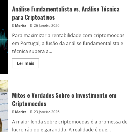
Análise Fundamentalista vs. Análise Técnica
para Criptoativos
Moritz
26 Janeiro 2026
Para maximizar a rentabilidade com criptomoedas
em Portugal, a fusão da análise fundamentalista e
técnica supera a...
Read
Ler mais
more
about
Análise
Fundamentalista
vs.
Análise
Técnica
Mitos e Verdades Sobre o Investimento em
para
Criptoativos
Criptomoedas
Moritz
23 Janeiro 2026
A maior lenda sobre criptomoedas é a promessa de
lucro rápido e garantido. A realidade é que...