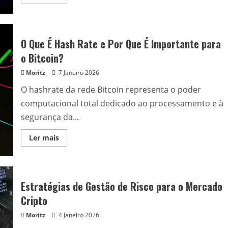
more
about
O
Que
São
Tokens
O Que É Hash Rate e Por Que É Importante para
de
Utilidade
o Bitcoin?
e
Tokens
Moritz
7 Janeiro 2026
de
Segurança?
O hashrate da rede Bitcoin representa o poder
computacional total dedicado ao processamento e à
segurança da...
Read
Ler mais
more
about
O
Que
É
Hash
Estratégias de Gestão de Risco para o Mercado
Rate
e
Cripto
Por
Que
Moritz
4 Janeiro 2026
É
Importante