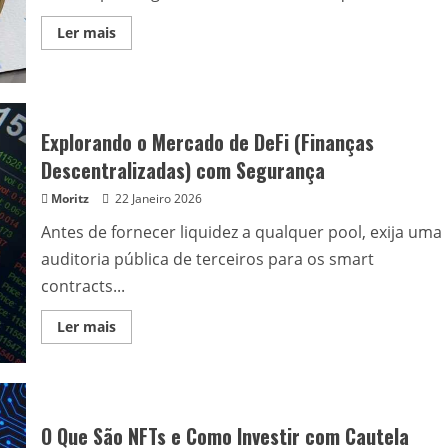
Read
Ler mais
more
about
Mitos
e
Verdades
Sobre
o
Explorando o Mercado de DeFi (Finanças
Investimento
em
Descentralizadas) com Segurança
Criptomoedas
Moritz
22 Janeiro 2026
Antes de fornecer liquidez a qualquer pool, exija uma
auditoria pública de terceiros para os smart
contracts...
Read
Ler mais
more
about
Explorando
o
Mercado
de
DeFi
O Que São NFTs e Como Investir com Cautela
(Finanças