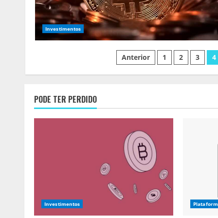
Investimentos
Paginação
Anterior
1
2
3
4
dos
conteúdos
PODE TER PERDIDO
Investimentos
Plataform